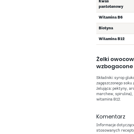
Kwas
pantotenowy
Witamina B6
Biotyna
Witamina B12
Żelki owocow
wzbogacone
Składniki: syrop gluk
zagęszczonego soku 
żelująca: pektyny, a
marchew, spirulina),
witamina B12.
Komentarz
Informacje dotyczące
stosowanych receptu