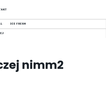
TAKT
AL
ICE FRESH
EJ
wczej nimm2