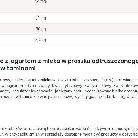
7,4 mg
1,5 mg
50 µg
2,2 µg
e z jogurtem z mleka w proszku odtłuszczoneg
 witaminami
ozowy, cukier, jogurt z
mleka
w proszku odtłuszczonego (5,5 %), sok winogro
z winogron, żelatyna, kwasy (kwas cytrynowy, kwas mlekowy, kwas jabłkow
romaty, regulator kwasowości: jabłczany sodu, hydrolizowane białko grochu
 niacyna, witamina E, kwas pantotenowy, wyciągi (papryka, kurkuma), witam
 składników oraz zaokrąglone przeciętne wartości odżywcze odnoszą się do
r. W przypadku zmian w sprzedaży dostępne mogą być produkty o dotych