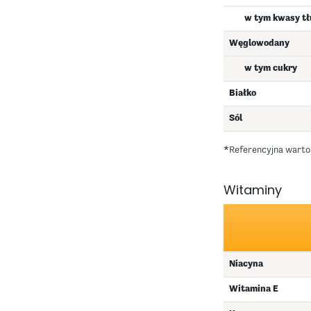
w tym kwasy t
Węglowodany
w tym cukry
Białko
Sól
*Referencyjna wartoś
Witaminy
Niacyna
Witamina E