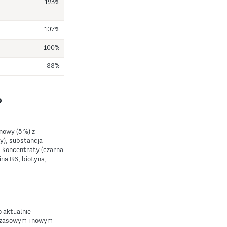
123%
107%
100%
88%
o
nowy (5 %) z
y), substancja
, koncentraty (czarna
ina B6, biotyna,
 aktualnie
czasowym i nowym