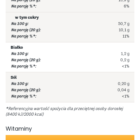
15,9 g
6%
w tym cukry
50,7 g
10,1 g
11%
Białko
1,2 g
0,2 g
<1%
Sól
0,20 g
0,04 g
<1%
*Referencyjna wartość spożycia dla przeciętnej osoby dorosłej
(8400 kJ/2000 kcal)
Witaminy