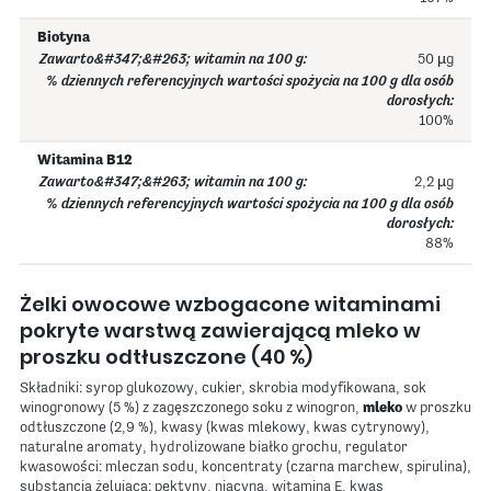
Biotyna
50 µg
100%
Witamina B12
2,2 µg
88%
Żelki owocowe wzbogacone witaminami
pokryte warstwą zawierającą mleko w
proszku odtłuszczone (40 %)
Składniki: syrop glukozowy, cukier, skrobia modyfikowana, sok
winogronowy (5 %) z zagęszczonego soku z winogron,
mleko
w proszku
odtłuszczone (2,9 %), kwasy (kwas mlekowy, kwas cytrynowy),
naturalne aromaty, hydrolizowane białko grochu, regulator
kwasowości: mleczan sodu, koncentraty (czarna marchew, spirulina),
substancja żelująca: pektyny, niacyna, witamina E, kwas