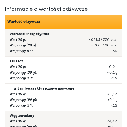
Informacje o wartości odżywczej
Wartość odżywcza
Wartość energetyczna
1402 kJ / 330 kcal
280 kJ / 66 kcal
3%
Tłuszcz
0,2 g
<0,1 g
<1%
w tym kwasy tłuszczowe nasycone
<0,1 g
<0,1 g
<1%
Węglowodany
79,4 g