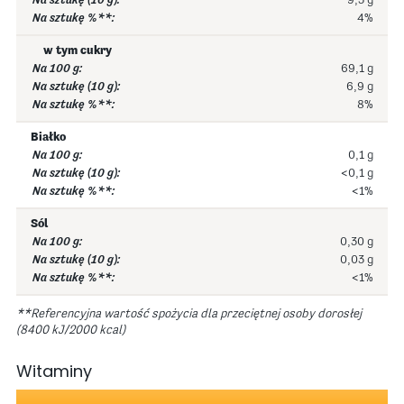
9,3 g
4%
w tym cukry
69,1 g
6,9 g
8%
Białko
0,1 g
<0,1 g
<1%
Sól
0,30 g
0,03 g
<1%
**Referencyjna wartość spożycia dla przeciętnej osoby dorosłej
(8400 kJ/2000 kcal)
Witaminy