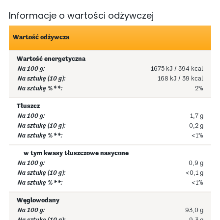
Informacje o wartości odżywczej
Wartość odżywcza
Wartość energetyczna
1675 kJ / 394 kcal
168 kJ / 39 kcal
2%
Tłuszcz
1,7 g
0,2 g
<1%
w tym kwasy tłuszczowe nasycone
0,9 g
<0,1 g
<1%
Węglowodany
93,0 g