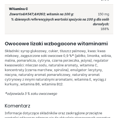
Witamina C
150 mg
188%
Owocowe lizaki wzbogacone witaminami
Składniki: syrop glukozowy, cukier, tłuszcz palmowy, kwas: kwas
mlekowy, zagęszczone soki owocowe 0,9 %* (jabłko, limonka, wiśnia,
malina, pomarańcza, cytryna, czarna porzeczka, jeżyna), regulator
kwasowości: mleczan sodu, naturalne aromaty, witamina C,
koncentraty (czarna marchew, spirulina), emulgator: lecytyny,
niacyna, naturalny aromat pomarańczowy, naturalny aromat
cytrynowy z innymi naturalnymi aromatami, witamina E, wyciąg z
kurkumy, witamina B6, witamina B12.
*odpowiada 5 % soku owocowego
Komentarz
Informacje dotyczące składników oraz zaokrąglone przeciętne