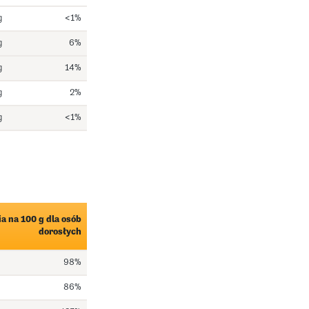
g
<1%
g
6%
g
14%
g
2%
g
<1%
a na 100 g dla osób
dorosłych
98%
86%