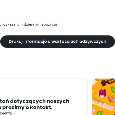
.
 o wskazanym dziennym spożyciu
Drukuj informacje o wartościach odżywczych
ytań dotyczących naszych
 prosimy o kontakt.
sumenta