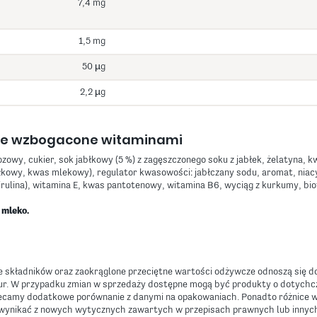
7,4 mg
1,5 mg
50 µg
2,2 µg
we wzbogacone witaminami
ozowy, cukier, sok jabłkowy (5 %) z zagęszczonego soku z jabłek, żelatyna, 
kowy, kwas mlekowy), regulator kwasowości: jabłczany sodu, aromat, niac
rulina), witamina E, kwas pantotenowy, witamina B6, wyciąg z kurkumy, bio
 mleko.
 składników oraz zaokrąglone przeciętne wartości odżywcze odnoszą się do
r. W przypadku zmian w sprzedaży dostępne mogą być produkty o dotych
alecamy dodatkowe porównanie z danymi na opakowaniach. Ponadto różnice 
wynikać z nowych wytycznych zawartych w przepisach prawnych lub innyc