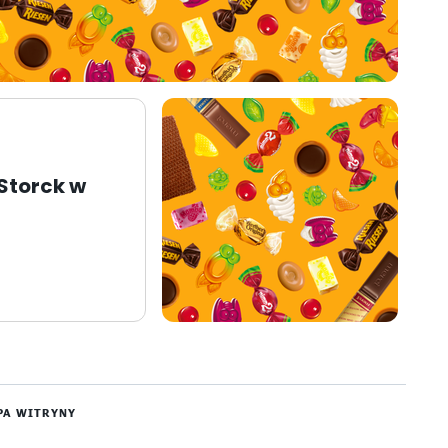
 Storck w
PA WITRYNY