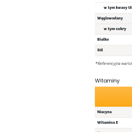
w tym kwasy t
Węglowodany
w tym cukry
Białko
Sól
*Referencyjna wartoś
Witaminy
Niacyna
Witamina E