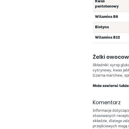
Kwas
pantotenowy
Witamina B6
Biotyna
Witamina B12
Żelki owoco
Składniki: syrop gluk
cytrynowy, kwas jabł
(czarna marchew, spi
Może zawierać także
Komentarz
Informacje dotyczące
stosowanych receptu
składzie, dlatego z
przejściowych mogą 