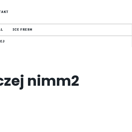
TAKT
AL
ICE FRESH
EJ
wczej nimm2