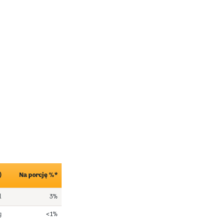
)
Na porcję %*
l
3%
g
<1%