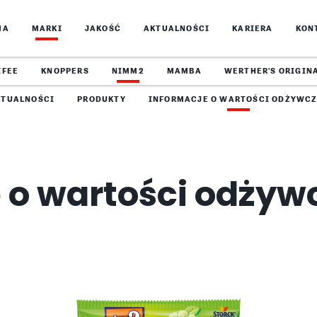
MA
MARKI
JAKOŚĆ
AKTUALNOŚCI
KARIERA
KON
IFEE
KNOPPERS
NIMM2
MAMBA
WERTHER'S ORIGIN
KTUALNOŚCI
PRODUKTY
INFORMACJE O WARTOŚCI ODŻYWCZ
 o wartości odży