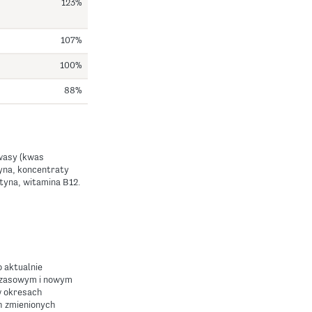
123%
107%
100%
88%
kwasy (kwas
yna, koncentraty
tyna, witamina B12.
 aktualnie
czasowym i nowym
w okresach
h zmienionych