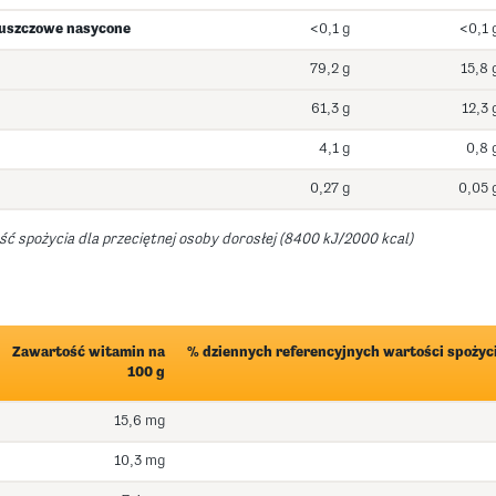
łuszczowe nasycone
<0,1 g
<0,1 
79,2 g
15,8 
61,3 g
12,3 
4,1 g
0,8 
0,27 g
0,05 
ć spożycia dla przeciętnej osoby dorosłej (8400 kJ/2000 kcal)
Zawartość witamin na
% dziennych referencyjnych wartości spożyci
100 g
15,6 mg
10,3 mg