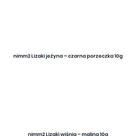
nimm2 Lizaki jeżyna – czarna porzeczka 10g
nimm2 Lizaki wiśnia – malina 10g