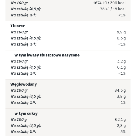
1674 kJ / 396 kcal
75 kJ / 18 kcal
<1%
Tłuszcz
5,9 g
0,3 g
<1%
w tym kwasy tłuszczowe nasycone
3,2 g
0,1 g
<1%
Węglowodany
84,3 g
3,8 g
1%
w tym cukry
62,1 g
2,8 g
3%