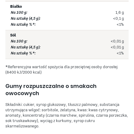
Białko
1,6 g
<0,1 g
<1%
Sól
<0,01 g
<0,01 g
<1%
*Referencyjna wartość spożycia dla przeciętnej osoby dorosłej
(8400 kJ/2000 kcal)
Gumy rozpuszczalne o smakach
owocowych
Składniki: cukier, syrop glukozowy, tłuszcz palmowy, substancja
utrzymująca wilgoć: sorbitole, żelatyna, kwas: kwas cytrynowy,
aromaty, koncentraty (czarna marchew, spirulina, czarna porzeczka,
sok truskawkowy), wyciąg z kurkumy, syrop cukru
skarmelizowanego.