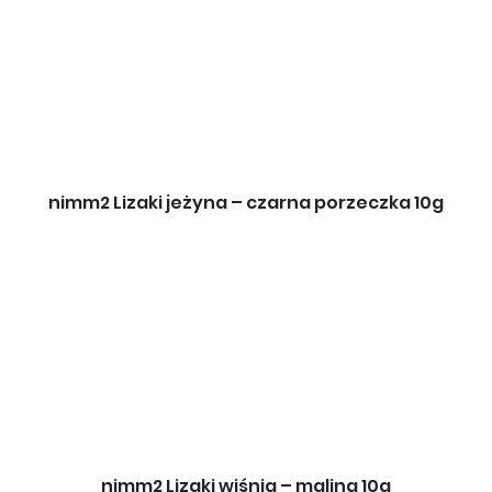
nimm2 Lizaki jeżyna – czarna porzeczka 10g
nimm2 Lizaki wiśnia – malina 10g