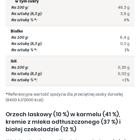
w tym cukry
46,5 g
3,9 g
4%
Białko
6,4 g
0,5 g
1%
Sól
0,30 g
0,02 g
<1%
*Referencyjna wartość spożycia dla przeciętnej osoby dorosłej
(8400 kJ/2000 kcal)
Orzech laskowy (10 %) w karmelu (41 %),
kremie z mleka odtłuszczonego (37 %) i
białej czekoladzie (12 %)