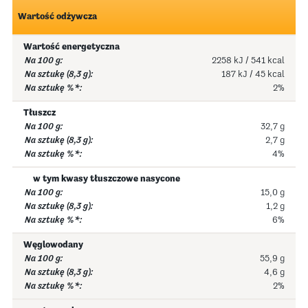
Wartość odżywcza
Wartość energetyczna
2258 kJ / 541 kcal
187 kJ / 45 kcal
2%
Tłuszcz
32,7 g
2,7 g
4%
w tym kwasy tłuszczowe nasycone
15,0 g
1,2 g
6%
Węglowodany
55,9 g
4,6 g
2%