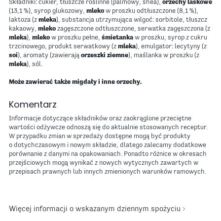
Składniki: cukier, tłuszcze roślinne (palmowy, shea),
orzechy laskowe
(13,1 %), syrop glukozowy,
mleko
w proszku odtłuszczone (8,1 %),
laktoza (z
mleka
), substancja utrzymująca wilgoć: sorbitole, tłuszcz
kakaowy,
mleko
zagęszczone odtłuszczone, serwatka zagęszczona (z
mleka
),
mleko
w proszku pełne,
śmietanka
w proszku, syrop z cukru
trzcinowego, produkt serwatkowy (z
mleka
), emulgator: lecytyny (z
soi
), aromaty (zawierają
orzeszki ziemne
), maślanka w proszku (z
mleka
), sól.
Może zawierać także migdały i inne orzechy.
Komentarz
Informacje dotyczące składników oraz zaokrąglone przeciętne
wartości odżywcze odnoszą się do aktualnie stosowanych receptur.
W przypadku zmian w sprzedaży dostępne mogą być produkty
o dotychczasowym i nowym składzie, dlatego zalecamy dodatkowe
porównanie z danymi na opakowaniach. Ponadto różnice w okresach
przejściowych mogą wynikać z nowych wytycznych zawartych w
przepisach prawnych lub innych zmienionych warunków ramowych.
Więcej informacji o wskazanym dziennym spożyciu